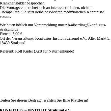
Krankheitsbilder besprochen.
Die Vortragsreihe richtet sich an interessierte Laien, nicht an
Therapeuten. Sie setzt keine besonderen medizinischen Kenntnisse
voraus.
Wir bitten höflich um Voranmeldung unter: b-alberding@konfuzius-
stralsund.de
Eintritt: 5,00 €
Ort der Veranstaltung: Konfuzius-Institut Stralsund e.V., Alter Markt 5,
18439 Stralsund
Referent: Rolf Kuder (Arzt für Naturheilkunde)
Teilen Sie diesen Beitrag , wählen Sie Ihre Plattform!
KONFUZIUS – INSTITUT Stralsund e.V.