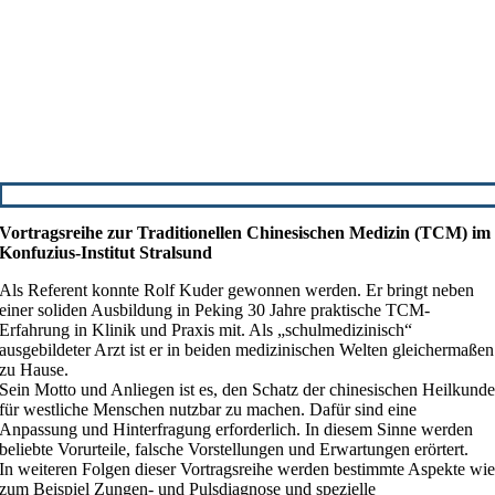
Vortragsreihe zur Traditionellen Chinesischen Medizin (TCM) im
Konfuzius-Institut Stralsund
Als Referent konnte Rolf Kuder gewonnen werden. Er bringt neben
einer soliden Ausbildung in Peking 30 Jahre praktische TCM-
Erfahrung in Klinik und Praxis mit. Als „schulmedizinisch“
ausgebildeter Arzt ist er in beiden medizinischen Welten gleichermaßen
zu Hause.
Sein Motto und Anliegen ist es, den Schatz der chinesischen Heilkund
für westliche Menschen nutzbar zu machen. Dafür sind eine
Anpassung und Hinterfragung erforderlich. In diesem Sinne werden
beliebte Vorurteile, falsche Vorstellungen und Erwartungen erörtert.
In weiteren Folgen dieser Vortragsreihe werden bestimmte Aspekte wi
zum Beispiel Zungen- und Pulsdiagnose und spezielle