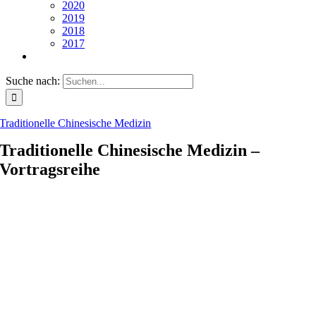
2020
2019
2018
2017
Suche nach:
Traditionelle Chinesische Medizin
Traditionelle Chinesische Medizin –
Vortragsreihe