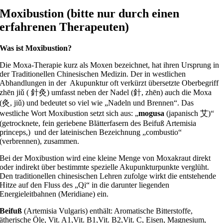
Moxibustion (
bitte nur durch einen
erfahrenen Therapeuten)
Was ist Moxibustion?
Die Moxa-Therapie kurz als Moxen bezeichnet, hat ihren Ursprung in
der Traditionellen Chinesischen Medizin. Der in westlichen
Abhandlungen in der Akupunktur oft verkürzt übersetzte Oberbegriff
zhēn jiǔ ( 針灸) umfasst neben der Nadel (針, zhēn) auch die Moxa
(灸, jiǔ) und bedeutet so viel wie „Nadeln und Brennen“. Das
westliche Wort Moxibustion setzt sich aus: „
mogusa
(japanisch 艾)“
(getrocknete, fein geriebene Blätterfasern des Beifuß Artemisia
princeps,) und der lateinischen Bezeichnung „combustio“
(verbrennen), zusammen.
Bei der Moxibustion wird eine kleine Menge von Moxakraut direkt
oder indirekt über bestimmte spezielle Akupunkturpunkte verglüht.
Den traditionellen chinesischen Lehren zufolge wirkt die entstehende
Hitze auf den Fluss des „Qi“ in die darunter liegenden
Energieleitbahnen (Meridiane) ein.
Beifuß
(Artemisia Vulgaris) enthält: Aromatische Bitterstoffe,
ätherische Öle, Vit. A1,Vit. B1,Vit. B2,Vit. C, Eisen, Magnesium,