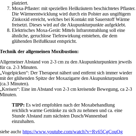
platziert.
Moxa-Pflaster: mit speziellen Heilkräutern beschichtetes Pflaster.
Die Wärmeentwicklung wird durch ein Polster aus ungiftigem
Zinkoxid erreicht, welches bei Kontakt mit Sauerstoff Wärme
freisetzt. Dieses wird auf die Akupunkturpunkte aufgeklebt.
Elektrisches Moxa-Gerät: Mittels Infrarotstrahlung soll eine
ähnliche, geruchlose Tiefenwirkung entstehen, die dem
glühenden Beifußkraut entspricht.
Technik der allgemeinen Moxibustion:
Allgemeiner Abstand von 2-3 cm zu den Akupunkturpunkten jeweils
für ca. 2-3 Minuten.
„Vogelpicken“: Der Therapeut nähert und entfernt sich immer wieder
mit der glühenden Spitze der Moxazigarre den Akupunkturpunkten
(ca.3 Minuten).
„Kreisen“: Eine im Abstand von 2-3 cm kreisende Bewegung, ca 2-3
Minuten.
TIPP:
Es wird empfohlen nach der Moxabehandlung
reichlich warme Getränke zu sich zu nehmen und ca. eine
Stunde Abstand zum nächsten Dusch/Wannenbad
einzuhalten.
siehe auch
:
https://www.youtube.com/watch?v=Rv65CgCouQg