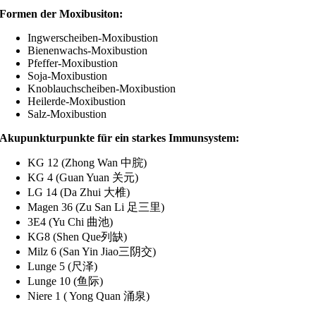
Formen der Moxibusiton:
Ingwerscheiben-Moxibustion
Bienenwachs-Moxibustion
Pfeffer-Moxibustion
Soja-Moxibustion
Knoblauchscheiben-Moxibustion
Heilerde-Moxibustion
Salz-Moxibustion
Akupunkturpunkte für ein starkes Immunsystem:
KG 12 (Zhong Wan 中脘)
KG 4 (Guan Yuan 关元)
LG 14 (Da Zhui 大椎)
Magen 36 (Zu San Li 足三里)
3E4 (Yu Chi 曲池)
KG8 (Shen Que列缺)
Milz 6 (San Yin Jiao三阴交)
Lunge 5 (尺泽)
Lunge 10 (鱼际)
Niere 1 ( Yong Quan 涌泉)