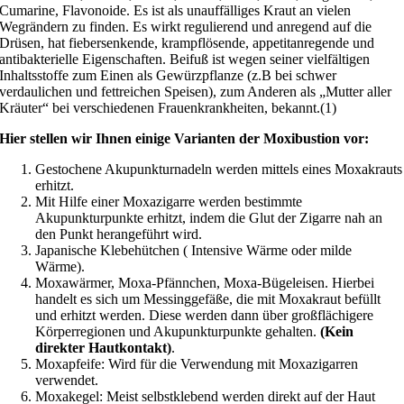
Cumarine, Flavonoide. Es ist als unauffälliges Kraut an vielen
Wegrändern zu finden. Es wirkt regulierend und anregend auf die
Drüsen, hat fiebersenkende, krampflösende, appetitanregende und
antibakterielle Eigenschaften. Beifuß ist wegen seiner vielfältigen
Inhaltsstoffe zum Einen als Gewürzpflanze (z.B bei schwer
verdaulichen und fettreichen Speisen), zum Anderen als „Mutter aller
Kräuter“ bei verschiedenen Frauenkrankheiten, bekannt.(1)
Hier stellen wir Ihnen einige Varianten der Moxibustion vor:
Gestochene Akupunkturnadeln werden mittels eines Moxakrauts
erhitzt.
Mit Hilfe einer Moxazigarre werden bestimmte
Akupunkturpunkte erhitzt, indem die Glut der Zigarre nah an
den Punkt herangeführt wird.
Japanische Klebehütchen ( Intensive Wärme oder milde
Wärme).
Moxawärmer, Moxa-Pfännchen, Moxa-Bügeleisen. Hierbei
handelt es sich um Messinggefäße, die mit Moxakraut befüllt
und erhitzt werden. Diese werden dann über großflächigere
Körperregionen und Akupunkturpunkte gehalten.
(Kein
direkter Hautkontakt)
.
Moxapfeife: Wird für die Verwendung mit Moxazigarren
verwendet.
Moxakegel: Meist selbstklebend werden direkt auf der Haut