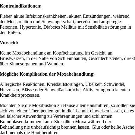
Kontraindikationen:
Fieber, akute Infektionskrankheiten, akuten Entzündungen, während
der Menstruation und Schwangerschaft, nervöse und aufgeregte
Personen, Hypertonie, Diabetes Mellitus mit Sensibilitätsstörungen in
den Füßen.
Vorsicht:
Keine Moxabehandlung an Kopfbehaarung, im Gesicht, an
Brustwarzen, in der Nähe von Schleimhäuten, Geschlechtsteilen, direk
über Sinnesorganen und Wunden.
Mögliche Komplikation der Moxabehandlung:
Allergische Reaktionen
.
Kreislaufstörungen, Übelkeit, Schwindel,
Herzrasen, Blässe oder Schweißausbrüche, Aktivierung von latenten
Krankheitsprozessen.
Möchten Sie die Moxibustion zu Hause alleine ausführen, so sollten si
sich von einem Therapeuten gut in die Technik einweisen lassen, da es
bei falscher Anwendung zu Verbrennungen und schlimmen
Brandblasen kommen kann. Sie sollten Moxa während der
Behandlung nie unbeaufsichtigt brennen lassen. Glut oder heiße Asche
darf niemals die Haut berühren.