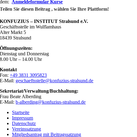
dem:
Anmeldeformular Kurse
Teilen Sie diesen Beitrag , wählen Sie Ihre Plattform!
KONFUZIUS – INSTITUT Stralsund e.V.
Geschäftsstelle im Wulflamhaus
Alter Markt 5
18439 Stralsund
Öffnungszeiten:
Dienstag und Donnerstag
8.00 Uhr – 14.00 Uhr
Kontakt
Fon:
+49 3831 3095823
E-Mail:
geschaeftsstelle@konfuzius-stralsund.de
Sekretariat/Verwaltung/Buchhaltung:
Frau Beate Alberding
E-Mail:
b-alberding@konfuzius-stralsund.de
Startseite
Impressum
Datenschutz
Vereinssatzung
Mitgliedsantrag mit Beitragssatzung