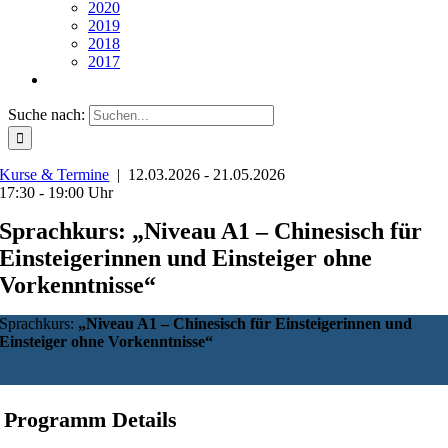
2020
2019
2018
2017
Suche nach:
Kurse & Termine
| 12.03.2026 - 21.05.2026
17:30 - 19:00 Uhr
Sprachkurs: „Niveau A1 – Chinesisch für
Einsteigerinnen und Einsteiger ohne
Vorkenntnisse“
Sprachkurs:
„Niveau A1 – Chinesisch für Einsteigerinnen und
Einsteiger ohne Vorkenntnisse“
Programm Details