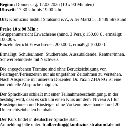
Beginn:
Donnerstag, 12.03.2026 (10 x 90 Minuten)
Uhrzeit:
17.30 Uhr bis 19.00 Uhr
Ort:
Konfuzius-Institut Stralsund e.V., Alter Markt 5, 18439 Stralsund
Preise 10 x 90 Min.:
Gruppenunterricht Erwachsene (mind. 3 Pers.): 150,00 € , ermäßigt:
100,00 €
Einzelunterricht Erwachsene : 200,00 €, ermäßigt 160,00 €
Ermäßigt: Schüler/innen, Studierende, Auszubildende, Rentner/innen,
Schwerbehinderte mit Nachweis.
Die angegebenen Termine sind ohne Berücksichtigung von
Feiertagen/Ferienzeiten nur als ungefährer Zeitrahmen zu verstehen.
Nach Absprache mit unserem Dozenten Dr. Yaxin ZHANG ist eine
individuelle Absprache möglich.
Der Sprachkurs schließt mit einer Teilnahmebescheinigung, in der
bestätigt wird, dass es sich um einen Kurs auf dem Niveau A1 für
Einsteigerinnen und Einsteiger ohne Vorkenntnisse handelt und 20
Unterrichtseinheiten beinhaltet.
Der Kurs findet in
deutscher
Sprache statt.
Anmeldung bitte unter:
b-alberding@konfuzius-stralsund.de
mit