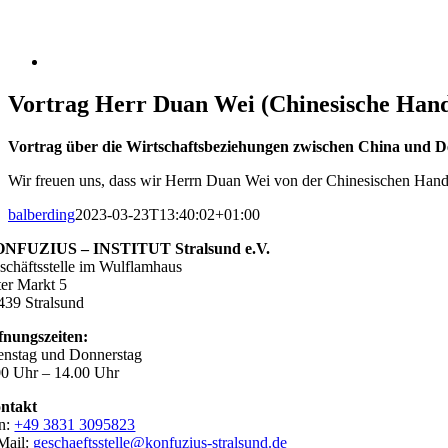
Vortrag Herr Duan Wei (Chinesische Han
Vortrag über die Wirtschaftsbeziehungen zwischen China und D
Wir freuen uns, dass wir Herrn Duan Wei von der Chinesischen Hand
balberding
2023-03-23T13:40:02+01:00
NFUZIUS – INSTITUT Stralsund e.V.
schäftsstelle im Wulflamhaus
ter Markt 5
439 Stralsund
fnungszeiten:
enstag und Donnerstag
00 Uhr – 14.00 Uhr
ntakt
n:
+49 3831 3095823
Mail:
geschaeftsstelle@konfuzius-stralsund.de