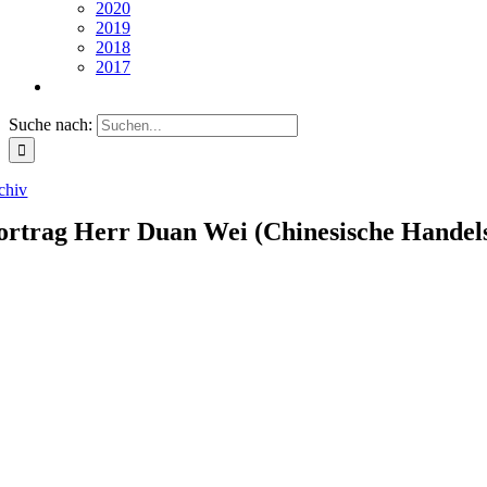
2020
2019
2018
2017
Suche nach:
chiv
ortrag Herr Duan Wei (Chinesische Handel