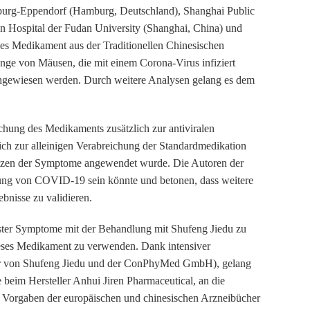
mburg-Eppendorf (Hamburg, Deutschland), Shanghai Public
n Hospital der Fudan University (Shanghai, China) und
hes Medikament aus der Traditionellen Chinesischen
unge von Mäusen, die mit einem Corona-Virus infiziert
hgewiesen werden. Durch weitere Analysen gelang es dem
chung des Medikaments zusätzlich zur antiviralen
h zur alleinigen Verabreichung der Standardmedikation
nsetzen der Symptome angewendet wurde. Die Autoren der
dlung von COVID-19 sein könnte und betonen, dass weitere
bnisse zu validieren.
erster Symptome mit der Behandlung mit Shufeng Jiedu zu
dieses Medikament zu verwenden. Dank intensiver
er von Shufeng Jiedu und der ConPhyMed GmbH), gelang
 beim Hersteller Anhui Jiren Pharmaceutical, an die
n Vorgaben der europäischen und chinesischen Arzneibücher