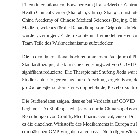
Einem internationalem Forscherteam (HanseMerkur Zentrum
Health Clinical Center (Shanghai, China), Shanghai Insti
China Academy of Chinese Medical Sciences (Beijing, China
Medizin, welches für die Behandlung vom Grippalen-Infekt 
wurden, verringert. Zudem konnte im Tiermodell eine en
Team Teile des Wirkmechanismus aufzudecken.
Die in dem international hoch renommierten Fachjournal Phy
Standardtherapie, die klinische Genesungszeit von COVID
signifikant reduzierte. Die Therapie mit Shufeng Jiedu wa
Studie schlussfolgerten aus ihren Forschungsergebnissen,
groß angelegte randomisierte, doppelblinde, Placebo-kontrol
Die Studiendaten zeigen, dass es bei Verdacht auf COVID-1
beginnen. Da Shufeng Jiedu jedoch nur in China zugelassen
Bemühungen von ConPhyMed Pharmaceutical, einem Deutsc
es die einzelnen Wirkstoffe des Medikaments in Europa zu 
europäischen GMP Vorgaben angepasst. Die fertigen Wirkst