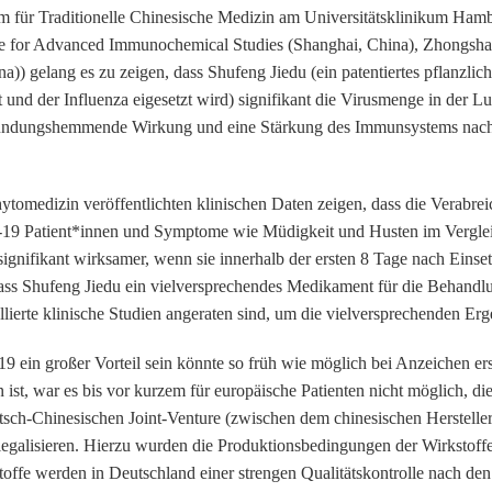
 für Traditionelle Chinesische Medizin am Universitätsklinikum Ha
tute for Advanced Immunochemical Studies (Shanghai, China), Zhongsha
)) gelang es zu zeigen, dass Shufeng Jiedu (ein patentiertes pflanzlic
und der Influenza eigesetzt wird) signifikant die Virusmenge in der L
tzündungshemmende Wirkung und eine Stärkung des Immunsystems nac
tomedizin veröffentlichten klinischen Daten zeigen, dass die Verabrei
-19 Patient*innen und Symptome wie Müdigkeit und Husten im Vergleic
r signifikant wirksamer, wenn sie innerhalb der ersten 8 Tage nach Ei
 dass Shufeng Jiedu ein vielversprechendes Medikament für die Behan
lierte klinische Studien angeraten sind, um die vielversprechenden Erge
9 ein großer Vorteil sein könnte so früh wie möglich bei Anzeichen 
 ist, war es bis vor kurzem für europäische Patienten nicht möglich, 
h-Chinesischen Joint-Venture (zwischen dem chinesischen Herstell
legalisieren. Hierzu wurden die Produktionsbedingungen der Wirkstoffe
offe werden in Deutschland einer strengen Qualitätskontrolle nach de