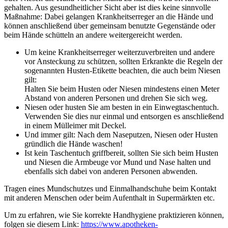
gehalten. Aus gesundheitlicher Sicht aber ist dies keine sinnvolle
Maßnahme: Dabei gelangen Krankheitserreger an die Hände und
können anschließend über gemeinsam benutzte Gegenstände oder
beim Hände schütteln an andere weitergereicht werden.
Um keine Krankheitserreger weiterzuverbreiten und andere
vor Ansteckung zu schützen, sollten Erkrankte die Regeln der
sogenannten Husten-Etikette beachten, die auch beim Niesen
gilt:
Halten Sie beim Husten oder Niesen mindestens einen Meter
Abstand von anderen Personen und drehen Sie sich weg.
Niesen oder husten Sie am besten in ein Einwegtaschentuch.
Verwenden Sie dies nur einmal und entsorgen es anschließend
in einem Mülleimer mit Deckel.
Und immer gilt: Nach dem Naseputzen, Niesen oder Husten
gründlich die Hände waschen!
Ist kein Taschentuch griffbereit, sollten Sie sich beim Husten
und Niesen die Armbeuge vor Mund und Nase halten und
ebenfalls sich dabei von anderen Personen abwenden.
Tragen eines Mundschutzes und Einmalhandschuhe beim Kontakt
mit anderen Menschen oder beim Aufenthalt in Supermärkten etc.
Um zu erfahren, wie Sie korrekte Handhygiene praktizieren können,
folgen sie diesem Link:
https://www.apotheken-