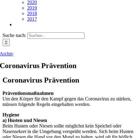
2020
2019
2018
2017
Suche nach:
Archiv
Coronavirus Prävention
Coronavirus Prävention
Präventionsmaßnahmen
Um den Körper für den Kampf gegen das Coronavirus zu stärken,
müssen folgende Regeln eingehalten werden.
Hygiene
a) Husten und Niesen
Beim Husten oder Niesen sollte möglichst kein Speichel oder
Nasensekret in die Umgebung versprüht werden. Sich beim Husten
oder Niesen die Hand vor den Mund zu halten, wird oft für höflich