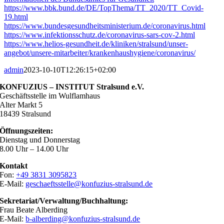
https://www.bbk.bund.de/DE/TopThema/TT_2020/TT_Covid-
19.html
https://www.bundesgesundheitsministerium.de/coronavirus.html
https://www.infektionsschutz.de/coronavirus-sars-cov-2.html
https://www.helios-gesundheit.de/kliniken/stralsund/unser-
angebot/unsere-mitarbeiter/krankenhaushygiene/coronavirus/
admin
2023-10-10T12:26:15+02:00
KONFUZIUS – INSTITUT Stralsund e.V.
Geschäftsstelle im Wulflamhaus
Alter Markt 5
18439 Stralsund
Öffnungszeiten:
Dienstag und Donnerstag
8.00 Uhr – 14.00 Uhr
Kontakt
Fon:
+49 3831 3095823
E-Mail:
geschaeftsstelle@konfuzius-stralsund.de
Sekretariat/Verwaltung/Buchhaltung:
Frau Beate Alberding
E-Mail:
b-alberding@konfuzius-stralsund.de