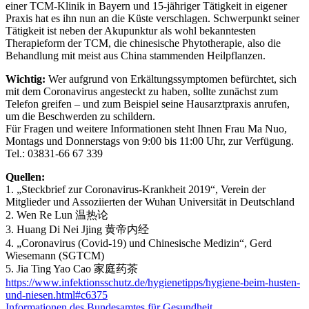
einer TCM-Klinik in Bayern und 15-jähriger Tätigkeit in eigener
Praxis hat es ihn nun an die Küste verschlagen. Schwerpunkt seiner
Tätigkeit ist neben der Akupunktur als wohl bekanntesten
Therapieform der TCM, die chinesische Phytotherapie, also die
Behandlung mit meist aus China stammenden Heilpflanzen.
Wichtig:
Wer aufgrund von Erkältungssymptomen befürchtet, sich
mit dem Coronavirus angesteckt zu haben, sollte zunächst zum
Telefon greifen – und zum Beispiel seine Hausarztpraxis anrufen,
um die Beschwerden zu schildern.
Für Fragen und weitere Informationen steht Ihnen Frau Ma Nuo,
Montags und Donnerstags von 9:00 bis 11:00 Uhr, zur Verfügung.
Tel.: 03831-66 67 339
Quellen:
1. „Steckbrief zur Coronavirus-Krankheit 2019“, Verein der
Mitglieder und Assoziierten der Wuhan Universität in Deutschland
2. Wen Re Lun 温热论
3. Huang Di Nei Jjing 黄帝内经
4. „Coronavirus (Covid-19) und Chinesische Medizin“, Gerd
Wiesemann (SGTCM)
5. Jia Ting Yao Cao 家庭药茶
https://www.infektionsschutz.de/hygienetipps/hygiene-beim-husten-
und-niesen.html#c6375
Informationen des Bundesamtes für Gesundheit