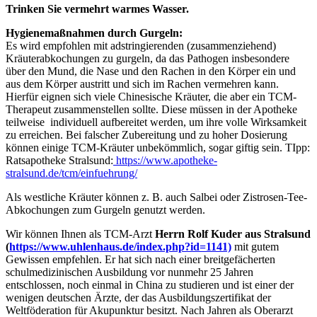
Trinken Sie vermehrt warmes Wasser.
Hygienemaßnahmen durch Gurgeln:
Es wird empfohlen mit adstringierenden (zusammenziehend)
Kräuterabkochungen zu gurgeln, da das Pathogen insbesondere
über den Mund, die Nase und den Rachen in den Körper ein und
aus dem Körper austritt und sich im Rachen vermehren kann.
Hierfür eignen sich viele Chinesische Kräuter, die aber ein TCM-
Therapeut zusammenstellen sollte. Diese müssen in der Apotheke
teilweise individuell aufbereitet werden, um ihre volle Wirksamkeit
zu erreichen. Bei falscher Zubereitung und zu hoher Dosierung
können einige TCM-Kräuter unbekömmlich, sogar giftig sein. TIpp:
Ratsapotheke Stralsund:
https://www.apotheke-
stralsund.de/tcm/einfuehrung/
Als westliche Kräuter können z. B. auch Salbei oder Zistrosen-Tee-
Abkochungen zum Gurgeln genutzt werden.
Wir können Ihnen als TCM-Arzt
Herrn Rolf Kuder aus Stralsund
(
https://www.uhlenhaus.de/index.php?id=1141)
mit gutem
Gewissen empfehlen. Er hat sich nach einer breitgefächerten
schulmedizinischen Ausbildung vor nunmehr 25 Jahren
entschlossen, noch einmal in China zu studieren und ist einer der
wenigen deutschen Ärzte, der das Ausbildungszertifikat der
Weltföderation für Akupunktur besitzt. Nach Jahren als Oberarzt