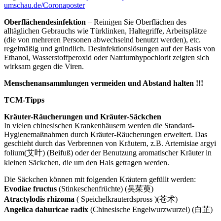
umschau.de/Coronaposter
Oberflächendesinfektion
– Reinigen Sie Oberflächen des
alltäglichen Gebrauchs wie Türklinken, Haltegriffe, Arbeitsplätze
(die von mehreren Personen abwechselnd benutzt werden), etc.
regelmäßig und gründlich. Desinfektionslösungen auf der Basis von
Ethanol, Wasserstoffperoxid oder Natriumhypochlorit zeigten sich
wirksam gegen die Viren.
Menschenansammlungen vermeiden und Abstand halten !!!
TCM-Tipps
Kräuter-Räucherungen und Kräuter-Säckchen
In vielen chinesischen Krankenhäusern werden die Standard-
Hygienemaßnahmen durch Kräuter-Räucherungen erweitert. Das
geschieht durch das Verbrennen von Kräutern, z.B. Artemisiae argyi
folium(艾叶) (Beifuß) oder der Benutzung aromatischer Kräuter in
kleinen Säckchen, die um den Hals getragen werden.
Die Säckchen können mit folgenden Kräutern gefüllt werden:
Evodiae fructus
(Stinkeschenfrüchte) (吴茱萸)
Atractylodis rhizoma
( Speichelkrauterdspross )(苍术)
Angelica dahuricae radix
(Chinesische Engelwurzwurzel) (白芷)