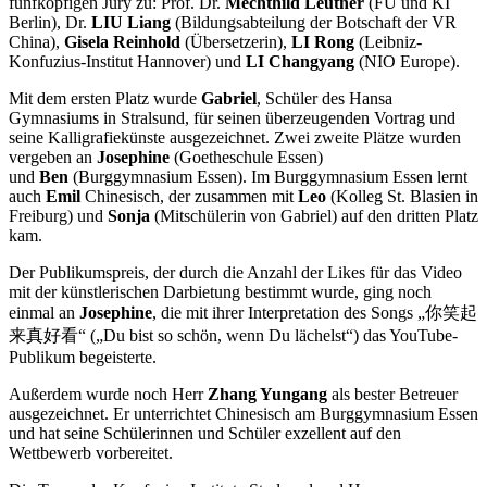
fünfköpfigen Jury zu: Prof. Dr.
Mechthild Leutner
(FU und KI
Berlin), Dr.
LIU Liang
(Bildungsabteilung der Botschaft der VR
China),
Gisela Reinhold
(Übersetzerin),
LI Rong
(Leibniz-
Konfuzius-Institut Hannover) und
LI Changyang
(NIO Europe).
Mit dem ersten Platz wurde
Gabriel
, Schüler des Hansa
Gymnasiums in Stralsund, für seinen überzeugenden Vortrag und
seine Kalligrafiekünste ausgezeichnet. Zwei zweite Plätze wurden
vergeben an
Josephine
(Goetheschule Essen)
und
Ben
(Burggymnasium Essen). Im Burggymnasium Essen lernt
auch
Emil
Chinesisch, der zusammen mit
Leo
(Kolleg St. Blasien in
Freiburg) und
Sonja
(Mitschülerin von Gabriel) auf den dritten Platz
kam.
Der Publikumspreis, der durch die Anzahl der Likes für das Video
mit der künstlerischen Darbietung bestimmt wurde, ging noch
einmal an
Josephine
, die mit ihrer Interpretation des Songs „你笑起
来真好看“ („Du bist so schön, wenn Du lächelst“) das YouTube-
Publikum begeisterte.
Außerdem wurde noch Herr
Zhang Yungang
als bester Betreuer
ausgezeichnet. Er unterrichtet Chinesisch am Burggymnasium Essen
und hat seine Schülerinnen und Schüler exzellent auf den
Wettbewerb vorbereitet.