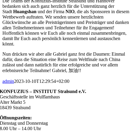
Die Teams der Konfuzius-Institute Stralsund und Hannover
bedanken sich auch ganz herzlich für die Unterstützung der
Stadt
Huangshan
und der Firma
NIO
, die als Sponsoren in diesem
Wettbewerb auftraten. Wir senden unsere herzlichsten
Glückwünsche an alle Preisträgerinnen und Preisträger und danken
allen Teilnehmerinnen und Teilnehmer für ihr Engagement!
Hoffentlich können wir Euch alle noch einmal zusammenbringen,
damit Ihr Euch auch persönlich kennenlernen und austauschen
könnt.
Nun drücken wir aber alle Gabriel ganz fest die Daumen: Einmal
dafür, dass die Situation eine Reise zum Weltfinale nach China
zulässt und dann natürlich für eine erfolgreiche und vor allem
erlebnisreiche Teilnahme! Gabriel, 加油!!
admin
2023-10-10T12:29:54+02:00
KONFUZIUS – INSTITUT Stralsund e.V.
Geschäftsstelle im Wulflamhaus
Alter Markt 5
18439 Stralsund
Öffnungszeiten:
Dienstag und Donnerstag
8.00 Uhr – 14.00 Uhr