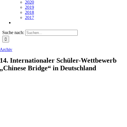
2020
2019
2018
2017
Suche nach:
Archiv
14. Internationaler Schüler-Wettbewerb
„Chinese Bridge“ in Deutschland