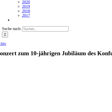
2020
2019
2018
2017
Suche nach:
chiv
onzert zum 10-jährigen Jubiläum des Konf