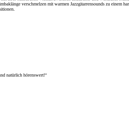
rimbaklänge verschmelzen mit warmen Jazzgitarrensounds zu einem ha
itionen.
und natürlich hörenswert!“