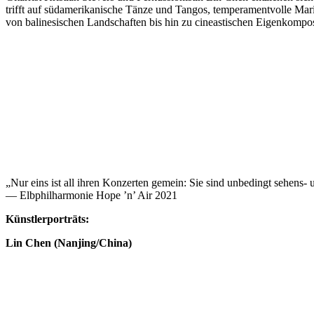
trifft auf südamerikanische Tänze und Tangos, temperamentvolle Ma
von balinesischen Landschaften bis hin zu cineastischen Eigenkompos
„Nur eins ist all ihren Konzerten gemein: Sie sind unbedingt sehens- 
— Elbphilharmonie Hope ’n’ Air 2021
Künstlerporträts:
Lin Chen (Nanjing/China)