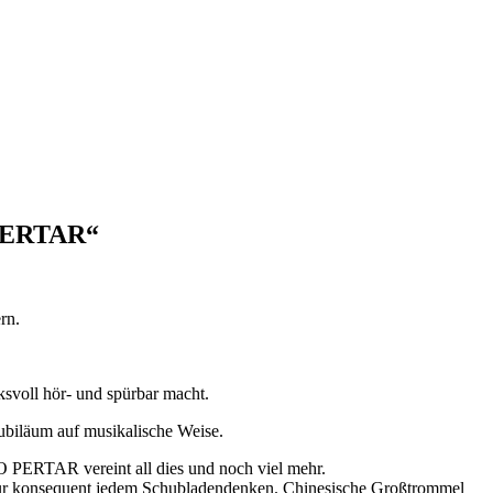
O PERTAR“
rn.
ksvoll hör- und spürbar macht.
ubiläum auf musikalische Weise.
 PERTAR vereint all dies und noch viel mehr.
r Kultur konsequent jedem Schubladendenken. Chinesische Großtrommel