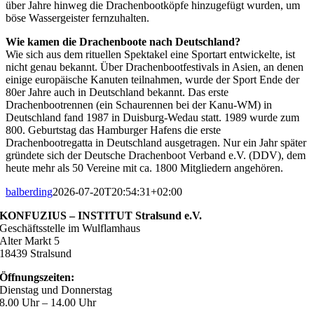
über Jahre hinweg die Drachenbootköpfe hinzugefügt wurden, um
böse Wassergeister fernzuhalten.
Wie kamen die Drachenboote nach Deutschland?
Wie sich aus dem rituellen Spektakel eine Sportart entwickelte, ist
nicht genau bekannt. Über Drachenbootfestivals in Asien, an denen
einige europäische Kanuten teilnahmen, wurde der Sport Ende der
80er Jahre auch in Deutschland bekannt. Das erste
Drachenbootrennen (ein Schaurennen bei der Kanu-WM) in
Deutschland fand 1987 in Duisburg-Wedau statt. 1989 wurde zum
800. Geburtstag das Hamburger Hafens die erste
Drachenbootregatta in Deutschland ausgetragen. Nur ein Jahr später
gründete sich der Deutsche Drachenboot Verband e.V. (DDV), dem
heute mehr als 50 Vereine mit ca. 1800 Mitgliedern angehören.
balberding
2026-07-20T20:54:31+02:00
KONFUZIUS – INSTITUT Stralsund e.V.
Geschäftsstelle im Wulflamhaus
Alter Markt 5
18439 Stralsund
Öffnungszeiten:
Dienstag und Donnerstag
8.00 Uhr – 14.00 Uhr