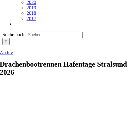
2020
2019
2018
2017
Suche nach:
Archiv
Drachenbootrennen Hafentage Stralsund
2026