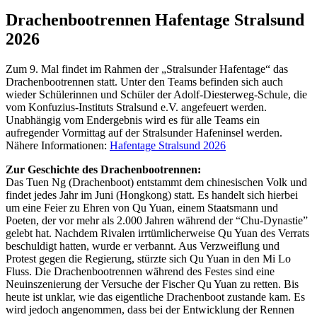
Drachenbootrennen Hafentage Stralsund
2026
Zum 9. Mal findet im Rahmen der „Stralsunder Hafentage“ das
Drachenbootrennen statt. Unter den Teams befinden sich auch
wieder Schülerinnen und Schüler der Adolf-Diesterweg-Schule, die
vom Konfuzius-Instituts Stralsund e.V. angefeuert werden.
Unabhängig vom Endergebnis wird es für alle Teams ein
aufregender Vormittag auf der Stralsunder Hafeninsel werden.
Nähere Informationen:
Hafentage Stralsund 2026
Zur Geschichte des Drachenbootrennen:
Das Tuen Ng (Drachenboot) entstammt dem chinesischen Volk und
findet jedes Jahr im Juni (Hongkong) statt. Es handelt sich hierbei
um eine Feier zu Ehren von Qu Yuan, einem Staatsmann und
Poeten, der vor mehr als 2.000 Jahren während der “Chu-Dynastie”
gelebt hat. Nachdem Rivalen irrtümlicherweise Qu Yuan des Verrats
beschuldigt hatten, wurde er verbannt. Aus Verzweiflung und
Protest gegen die Regierung, stürzte sich Qu Yuan in den Mi Lo
Fluss. Die Drachenbootrennen während des Festes sind eine
Neuinszenierung der Versuche der Fischer Qu Yuan zu retten. Bis
heute ist unklar, wie das eigentliche Drachenboot zustande kam. Es
wird jedoch angenommen, dass bei der Entwicklung der Rennen